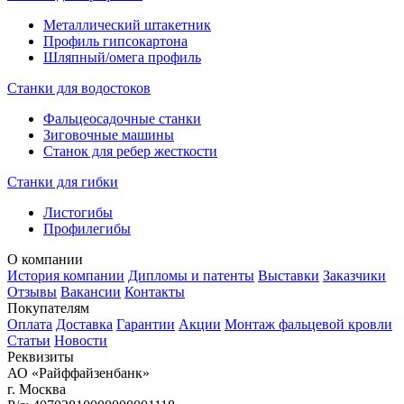
Металлический штакетник
Профиль гипсокартона
Шляпный/омега профиль
Станки для водостоков
Фальцеосадочные станки
Зиговочные машины
Станок для ребер жесткости
Станки для гибки
Листогибы
Профилегибы
О компании
История компании
Дипломы и патенты
Выставки
Заказчики
Отзывы
Вакансии
Контакты
Покупателям
Оплата
Доставка
Гарантии
Акции
Монтаж фальцевой кровли
Статьи
Новости
Реквизиты
АО «Райффайзенбанк»
г. Москва