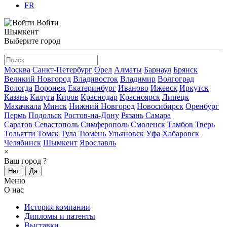
FR
Войти
Шымкент
Выберите город
Москва
Санкт-Петербург
Орел
Алматы
Барнаул
Брянск
Великий Новгород
Владивосток
Владимир
Волгоград
Вологда
Воронеж
Екатеринбург
Иваново
Ижевск
Иркутск
Казань
Калуга
Киров
Краснодар
Красноярск
Липецк
Махачкала
Минск
Нижний Новгород
Новосибирск
Оренбург
Пермь
Подольск
Ростов-на-Дону
Рязань
Самара
Саратов
Севастополь
Симферополь
Смоленск
Тамбов
Тверь
Тольятти
Томск
Тула
Тюмень
Ульяновск
Уфа
Хабаровск
Челябинск
Шымкент
Ярославль
×
Ваш город
?
Нет
Да
Меню
О нас
История компании
Дипломы и патенты
Выставки