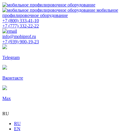
мобильное
профилировочное оборудование
+7 (800) 333-41-10
+7 (777) 332-22-22
info@mobiprof.ru
+7 (939) 900-19-23
Telegram
Вконтакте
Max
RU
RU
EN