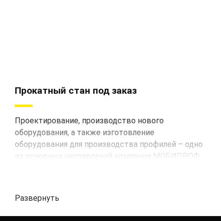
Прокатный стан под заказ
Проектирование, производство нового
оборудования, а также изготовление
оборудования для производства профилей – одно
из основных направлений компании МОБИПРОФ.
Разрабатывают и изготавливают оборудование
специалисты высокого класса. Создавая станки,
разработчики компании рассчитывают
Развернуть
минимальное необходимое количество переходов
для получения высококачественной продукции,