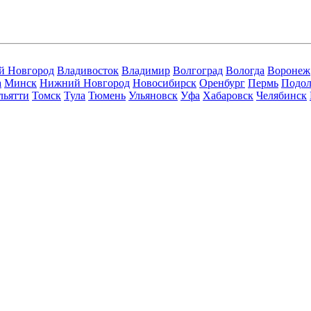
й Новгород
Владивосток
Владимир
Волгоград
Вологда
Воронеж
а
Минск
Нижний Новгород
Новосибирск
Оренбург
Пермь
Подол
льятти
Томск
Тула
Тюмень
Ульяновск
Уфа
Хабаровск
Челябинск