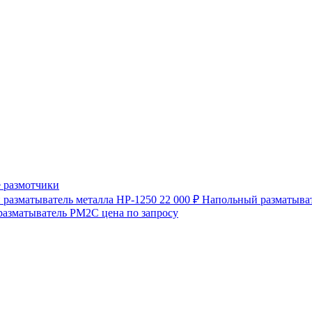
 размотчики
разматыватель металла HP-1250
22 000 ₽
Напольный разматыват
разматыватель РМ2С
цена по запросу