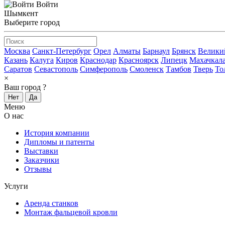
Войти
Шымкент
Выберите город
Москва
Санкт-Петербург
Орел
Алматы
Барнаул
Брянск
Велики
Казань
Калуга
Киров
Краснодар
Красноярск
Липецк
Махачкал
Саратов
Севастополь
Симферополь
Смоленск
Тамбов
Тверь
То
×
Ваш город
?
Нет
Да
Меню
О нас
История компании
Дипломы и патенты
Выставки
Заказчики
Отзывы
Услуги
Аренда станков
Монтаж фальцевой кровли