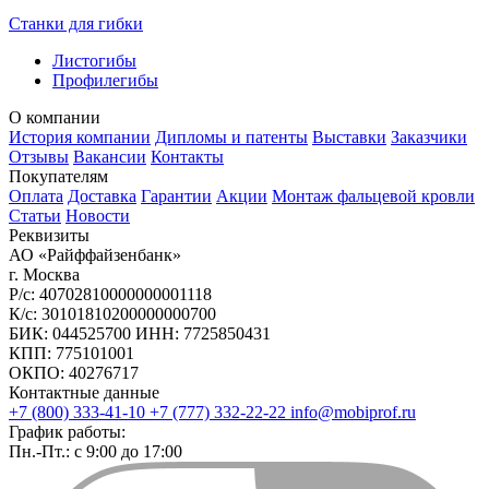
Станки для гибки
Листогибы
Профилегибы
О компании
История компании
Дипломы и патенты
Выставки
Заказчики
Отзывы
Вакансии
Контакты
Покупателям
Оплата
Доставка
Гарантии
Акции
Монтаж фальцевой кровли
Статьи
Новости
Реквизиты
АО «Райффайзенбанк»
г. Москва
Р/с: 40702810000000001118
К/с: 30101810200000000700
БИК: 044525700 ИНН: 7725850431
КПП: 775101001
ОКПО: 40276717
Контактные данные
+7 (800) 333-41-10
+7 (777) 332-22-22
info@mobiprof.ru
График работы:
Пн.-Пт.: с 9:00 до 17:00