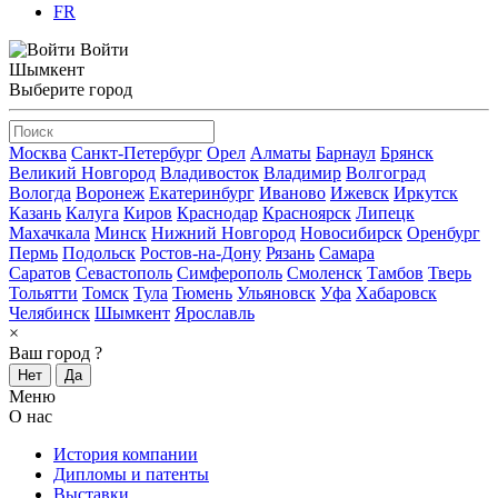
FR
Войти
Шымкент
Выберите город
Москва
Санкт-Петербург
Орел
Алматы
Барнаул
Брянск
Великий Новгород
Владивосток
Владимир
Волгоград
Вологда
Воронеж
Екатеринбург
Иваново
Ижевск
Иркутск
Казань
Калуга
Киров
Краснодар
Красноярск
Липецк
Махачкала
Минск
Нижний Новгород
Новосибирск
Оренбург
Пермь
Подольск
Ростов-на-Дону
Рязань
Самара
Саратов
Севастополь
Симферополь
Смоленск
Тамбов
Тверь
Тольятти
Томск
Тула
Тюмень
Ульяновск
Уфа
Хабаровск
Челябинск
Шымкент
Ярославль
×
Ваш город
?
Нет
Да
Меню
О нас
История компании
Дипломы и патенты
Выставки