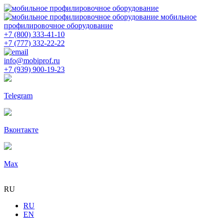
мобильное
профилировочное оборудование
+7 (800) 333-41-10
+7 (777) 332-22-22
info@mobiprof.ru
+7 (939) 900-19-23
Telegram
Вконтакте
Max
RU
RU
EN