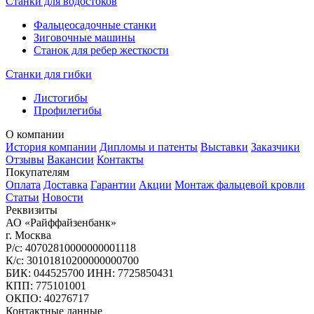
Станки для водостоков
Фальцеосадочные станки
Зиговочные машины
Станок для ребер жесткости
Станки для гибки
Листогибы
Профилегибы
О компании
История компании
Дипломы и патенты
Выставки
Заказчики
Отзывы
Вакансии
Контакты
Покупателям
Оплата
Доставка
Гарантии
Акции
Монтаж фальцевой кровли
Статьи
Новости
Реквизиты
АО «Райффайзенбанк»
г. Москва
Р/с: 40702810000000001118
К/с: 30101810200000000700
БИК: 044525700 ИНН: 7725850431
КПП: 775101001
ОКПО: 40276717
Контактные данные