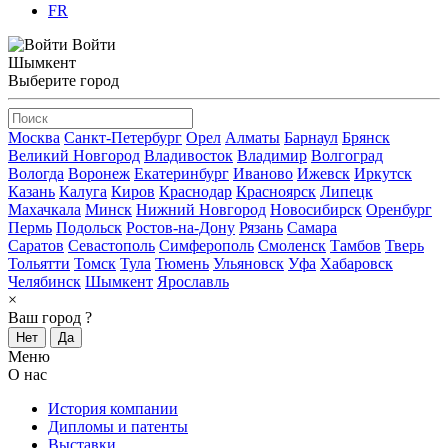
FR
Войти
Шымкент
Выберите город
Москва
Санкт-Петербург
Орел
Алматы
Барнаул
Брянск
Великий Новгород
Владивосток
Владимир
Волгоград
Вологда
Воронеж
Екатеринбург
Иваново
Ижевск
Иркутск
Казань
Калуга
Киров
Краснодар
Красноярск
Липецк
Махачкала
Минск
Нижний Новгород
Новосибирск
Оренбург
Пермь
Подольск
Ростов-на-Дону
Рязань
Самара
Саратов
Севастополь
Симферополь
Смоленск
Тамбов
Тверь
Тольятти
Томск
Тула
Тюмень
Ульяновск
Уфа
Хабаровск
Челябинск
Шымкент
Ярославль
×
Ваш город
?
Нет
Да
Меню
О нас
История компании
Дипломы и патенты
Выставки