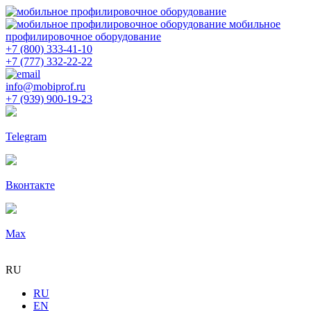
мобильное
профилировочное оборудование
+7 (800) 333-41-10
+7 (777) 332-22-22
info@mobiprof.ru
+7 (939) 900-19-23
Telegram
Вконтакте
Max
RU
RU
EN