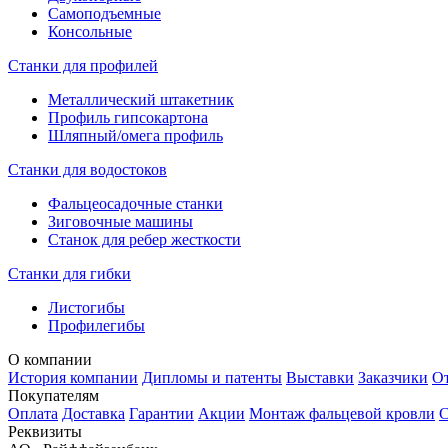
Самоподъемные
Консольные
Станки для профилей
Металлический штакетник
Профиль гипсокартона
Шляпный/омега профиль
Станки для водостоков
Фальцеосадочные станки
Зиговочные машины
Станок для ребер жесткости
Станки для гибки
Листогибы
Профилегибы
О компании
История компании
Дипломы и патенты
Выставки
Заказчики
О
Покупателям
Оплата
Доставка
Гарантии
Акции
Монтаж фальцевой кровли
С
Реквизиты