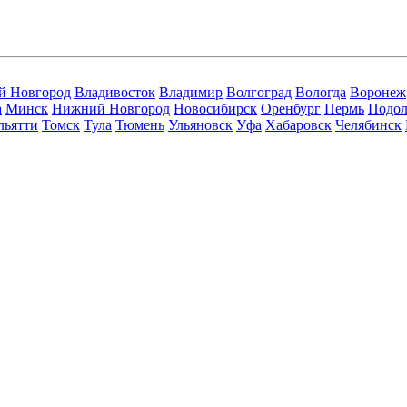
й Новгород
Владивосток
Владимир
Волгоград
Вологда
Воронеж
а
Минск
Нижний Новгород
Новосибирск
Оренбург
Пермь
Подол
льятти
Томск
Тула
Тюмень
Ульяновск
Уфа
Хабаровск
Челябинск