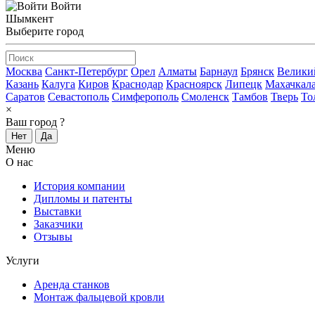
Войти
Шымкент
Выберите город
Москва
Санкт-Петербург
Орел
Алматы
Барнаул
Брянск
Велики
Казань
Калуга
Киров
Краснодар
Красноярск
Липецк
Махачкал
Саратов
Севастополь
Симферополь
Смоленск
Тамбов
Тверь
То
×
Ваш город
?
Нет
Да
Меню
О нас
История компании
Дипломы и патенты
Выставки
Заказчики
Отзывы
Услуги
Аренда станков
Монтаж фальцевой кровли