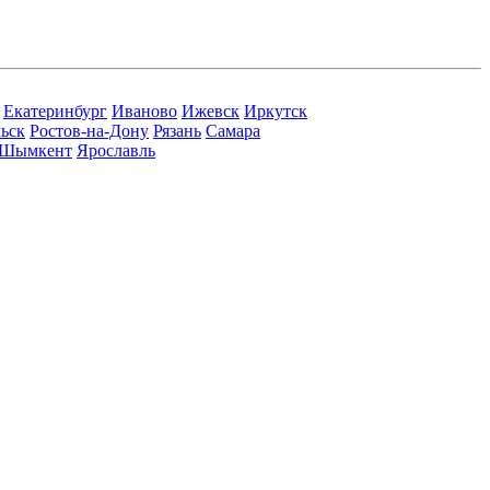
Екатеринбург
Иваново
Ижевск
Иркутск
ьск
Ростов-на-Дону
Рязань
Самара
Шымкент
Ярославль