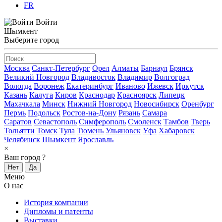
FR
Войти
Шымкент
Выберите город
Москва
Санкт-Петербург
Орел
Алматы
Барнаул
Брянск
Великий Новгород
Владивосток
Владимир
Волгоград
Вологда
Воронеж
Екатеринбург
Иваново
Ижевск
Иркутск
Казань
Калуга
Киров
Краснодар
Красноярск
Липецк
Махачкала
Минск
Нижний Новгород
Новосибирск
Оренбург
Пермь
Подольск
Ростов-на-Дону
Рязань
Самара
Саратов
Севастополь
Симферополь
Смоленск
Тамбов
Тверь
Тольятти
Томск
Тула
Тюмень
Ульяновск
Уфа
Хабаровск
Челябинск
Шымкент
Ярославль
×
Ваш город
?
Нет
Да
Меню
О нас
История компании
Дипломы и патенты
Выставки