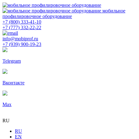
мобильное
профилировочное оборудование
+7 (800) 333-41-10
+7 (777) 332-22-22
info@mobiprof.ru
+7 (939) 900-19-23
Telegram
Вконтакте
Max
RU
RU
EN