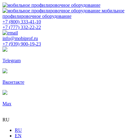
мобильное
профилировочное оборудование
+7 (800) 333-41-10
+7 (777) 332-22-22
info@mobiprof.ru
+7 (939) 900-19-23
Telegram
Вконтакте
Max
RU
RU
EN