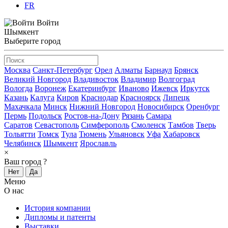
FR
Войти
Шымкент
Выберите город
Москва
Санкт-Петербург
Орел
Алматы
Барнаул
Брянск
Великий Новгород
Владивосток
Владимир
Волгоград
Вологда
Воронеж
Екатеринбург
Иваново
Ижевск
Иркутск
Казань
Калуга
Киров
Краснодар
Красноярск
Липецк
Махачкала
Минск
Нижний Новгород
Новосибирск
Оренбург
Пермь
Подольск
Ростов-на-Дону
Рязань
Самара
Саратов
Севастополь
Симферополь
Смоленск
Тамбов
Тверь
Тольятти
Томск
Тула
Тюмень
Ульяновск
Уфа
Хабаровск
Челябинск
Шымкент
Ярославль
×
Ваш город
?
Нет
Да
Меню
О нас
История компании
Дипломы и патенты
Выставки