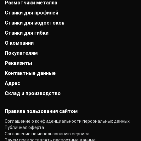
Размотчики металла
Станки для профилей
Станки для водостоков
Станки для гибки
О компании
Покупателям
История компании
Дипломы и патенты
Реквизиты
Оплата
Выставки
Доставка
Заказчики
Контактные данные
АО «Райффайзенбанк»
Гарантии
Отзывы
г. Москва
Акции
Адрес
+7 (800) 333-41-10
Вакансии
Р/с: 40702810000000001118
Монтаж фальцевой кровли
+7 (777) 332-22-22
Контакты
К/с: 30101810200000000700
Склад и производство
Шымкент, ул. Веденеева, дом 3
Статьи
info@mobiprof.ru
БИК: 044525700 ИНН: 7725850431
Новости
График работы:
142103, г. Подольск, ул. Рощинская, д. 22
КПП: 775101001
Пн.-Пт.: с 9:00 до 17:00
ОКПО: 40276717
Правила пользования сайтом
Соглашение о конфиденциальности персональных данных
Публичная оферта
Соглашение по использованию сервиса
Зачем предоставлять паспортные данные